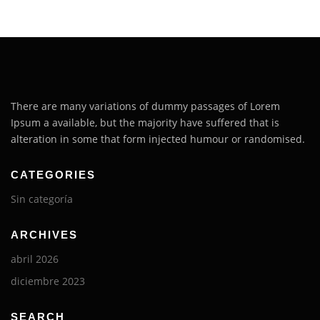
BIBLIOTECA MADRE MATILDE
TRANSPARENCIA
ENLACES DE INTERÉS
CONTÁCTENOS
There are many variations of dummy passages of Lorem
Ipsum a available, but the majority have suffered that is
alteration in some that form injected humour or randomised.
CATEGORIES
Sin categoría
ARCHIVES
abril 2026
diciembre 2023
SEARCH